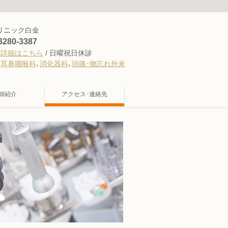
リニック白金
3280-3387
:
詳細はこちら
/ 日曜祝日休診
:
耳鼻咽喉科
､
消化器科
､
頭痛･物忘れ外来
師紹介
アクセス･連絡先